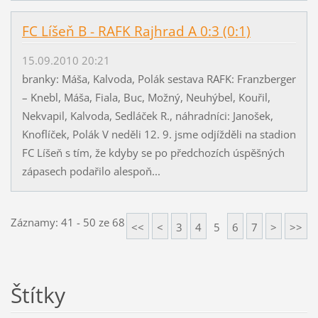
FC Líšeň B - RAFK Rajhrad A 0:3 (0:1)
15.09.2010 20:21
branky: Máša, Kalvoda, Polák sestava RAFK: Franzberger
– Knebl, Máša, Fiala, Buc, Možný, Neuhýbel, Kouřil,
Nekvapil, Kalvoda, Sedláček R., náhradníci: Janošek,
Knoflíček, Polák V neděli 12. 9. jsme odjížděli na stadion
FC Líšeň s tím, že kdyby se po předchozích úspěšných
zápasech podařilo alespoň...
Záznamy: 41 - 50 ze 68
<<
<
3
4
5
6
7
>
>>
Štítky