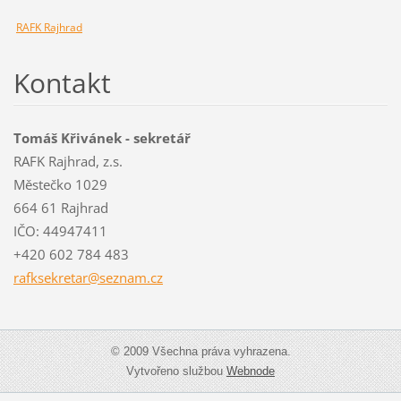
RAFK Rajhrad
Kontakt
Tomáš Křivánek - sekretář
RAFK Rajhrad, z.s.
Městečko 1029
664 61 Rajhrad
IČO: 44947411
+420 602 784 483
rafksekr
etar@sez
nam.cz
© 2009 Všechna práva vyhrazena.
Vytvořeno službou
Webnode