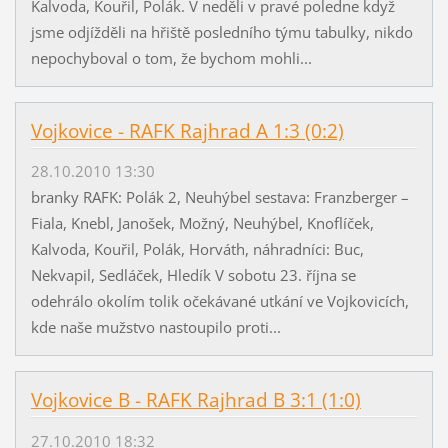
Kalvoda, Kouřil, Polák. V neděli v pravé poledne když
jsme odjížděli na hřiště posledního týmu tabulky, nikdo
nepochyboval o tom, že bychom mohli...
Vojkovice - RAFK Rajhrad A 1:3 (0:2)
28.10.2010 13:30
branky RAFK: Polák 2, Neuhýbel sestava: Franzberger –
Fiala, Knebl, Janošek, Možný, Neuhýbel, Knoflíček,
Kalvoda, Kouřil, Polák, Horváth, náhradníci: Buc,
Nekvapil, Sedláček, Hledík V sobotu 23. října se
odehrálo okolím tolik očekávané utkání ve Vojkovicích,
kde naše mužstvo nastoupilo proti...
Vojkovice B - RAFK Rajhrad B 3:1 (1:0)
27.10.2010 18:32