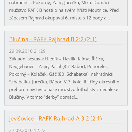
náhradníci: Pokorný, Zajíc, Jurečka, Mixa. Domácí
mužstvo RAFK B hostilo na svém hřišti Moutnice. Před
zápasem Rajhrad okupoval 6. místo s 12 body a...
Blučina - RAFK Rajhrad B 2:2 (2:1)
29.09.2010 21:29
Základní sestava: Hledík – Havlík, Klíma, Řičica,
Neugebauer – Zajíc, Pachl (85´ Bábor), Pohorelec,
Pokorný – Koláček, Gáč (80´ Schabatka); náhradníci:
Schabatka, Jurečka, Bábor. V 7. kole III. třídy okresního
přeboru navštívilo naše mužstvo fotbalisty z nedaleké
Blučiny. V tomto “derby” domácí...
Jevišovice - RAFK Rajhrad A 3:2 (2:1)
27.09.2010 12:22