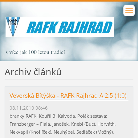
s více jak 100 letou tradicí
Archiv článků
Veverská Bítýška - RAFK Rajhrad A 2:5 (1:0)
08.11.2010 08:46
branky RAFK: Kouřil 3, Kalvoda, Polák sestava:
Franzberger – Fiala, Janošek, Knebl (Buc), Horváth,
Nekvapil (Knoflíček), Neuhýbel, Sedláček (Možný),