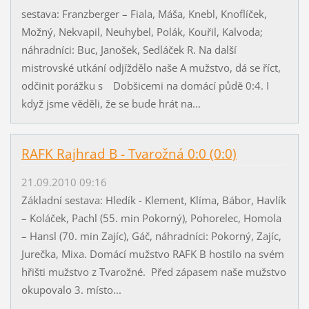
sestava: Franzberger – Fiala, Máša, Knebl, Knoflíček,
Možný, Nekvapil, Neuhybel, Polák, Kouřil, Kalvoda;
náhradníci: Buc, Janošek, Sedláček R. Na další
mistrovské utkání odjíždělo naše A mužstvo, dá se říct,
odčinit porážku s Dobšicemi na domácí půdě 0:4. I
když jsme věděli, že se bude hrát na...
RAFK Rajhrad B - Tvarožná 0:0 (0:0)
21.09.2010 09:16
Základní sestava: Hledík - Klement, Klíma, Bábor, Havlík
– Koláček, Pachl (55. min Pokorný), Pohorelec, Homola
– Hansl (70. min Zajíc), Gáč, náhradníci: Pokorný, Zajíc,
Jurečka, Mixa. Domácí mužstvo RAFK B hostilo na svém
hřišti mužstvo z Tvarožné. Před zápasem naše mužstvo
okupovalo 3. místo...