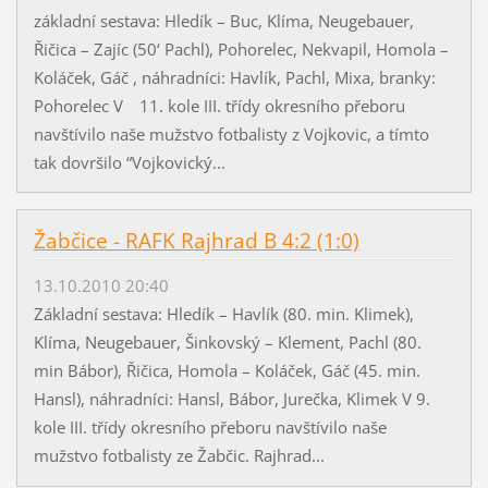
základní sestava: Hledík – Buc, Klíma, Neugebauer,
Řičica – Zajíc (50‘ Pachl), Pohorelec, Nekvapil, Homola –
Koláček, Gáč , náhradníci: Havlík, Pachl, Mixa, branky:
Pohorelec V 11. kole III. třídy okresního přeboru
navštívilo naše mužstvo fotbalisty z Vojkovic, a tímto
tak dovršilo “Vojkovický...
Žabčice - RAFK Rajhrad B 4:2 (1:0)
13.10.2010 20:40
Základní sestava: Hledík – Havlík (80. min. Klimek),
Klíma, Neugebauer, Šinkovský – Klement, Pachl (80.
min Bábor), Řičica, Homola – Koláček, Gáč (45. min.
Hansl), náhradníci: Hansl, Bábor, Jurečka, Klimek V 9.
kole III. třídy okresního přeboru navštívilo naše
mužstvo fotbalisty ze Žabčic. Rajhrad...