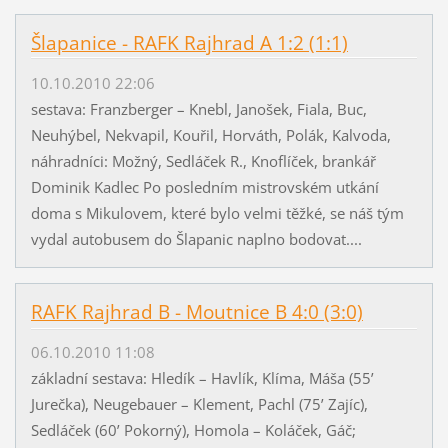
Šlapanice - RAFK Rajhrad A 1:2 (1:1)
10.10.2010 22:06
sestava: Franzberger – Knebl, Janošek, Fiala, Buc,
Neuhýbel, Nekvapil, Kouřil, Horváth, Polák, Kalvoda,
náhradníci: Možný, Sedláček R., Knoflíček, brankář
Dominik Kadlec Po posledním mistrovském utkání
doma s Mikulovem, které bylo velmi těžké, se náš tým
vydal autobusem do Šlapanic naplno bodovat....
RAFK Rajhrad B - Moutnice B 4:0 (3:0)
06.10.2010 11:08
základní sestava: Hledík – Havlík, Klíma, Máša (55’
Jurečka), Neugebauer – Klement, Pachl (75’ Zajíc),
Sedláček (60’ Pokorný), Homola – Koláček, Gáč;