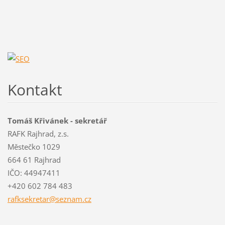
Kontakt
Tomáš Křivánek - sekretář
RAFK Rajhrad, z.s.
Městečko 1029
664 61 Rajhrad
IČO: 44947411
+420 602 784 483
rafksekr
etar@sez
nam.cz