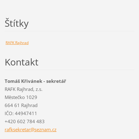
Štítky
RAFK Rajhrad
Kontakt
Tomáš Křivánek - sekretář
RAFK Rajhrad, z.s.
Městečko 1029
664 61 Rajhrad
IČO: 44947411
+420 602 784 483
rafksekr
etar@sez
nam.cz